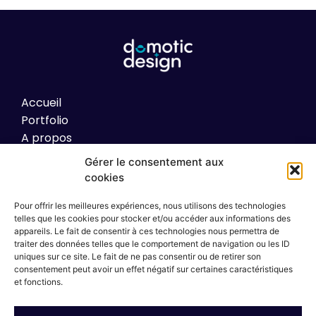
Accueil
Portfolio
A propos
Contact
Gérer le consentement aux
cookies
Electricité
Domotique
Pour offrir les meilleures expériences, nous utilisons des technologies
telles que les cookies pour stocker et/ou accéder aux informations des
Alarme
appareils. Le fait de consentir à ces technologies nous permettra de
Vidéo Surveillance
traiter des données telles que le comportement de navigation ou les ID
Coaching
uniques sur ce site. Le fait de ne pas consentir ou de retirer son
consentement peut avoir un effet négatif sur certaines caractéristiques
et fonctions.
06 01 49 66 83